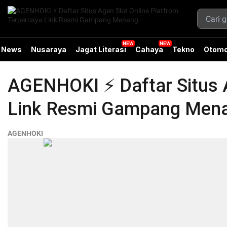
News
Nusaraya
Jagat Literasi
Cahaya
Tekno
Otomo
AGENHOKI ⚡️ Daftar Situs 
Link Resmi Gampang Men
AGENHOKI