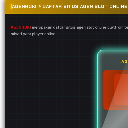
AGENHOKI ⚡️ DAFTAR SITUS AGEN SLOT ONLI
AGENHOKI
merupakan daftar situs agen slot online platfrom t
minati para player online.
AG