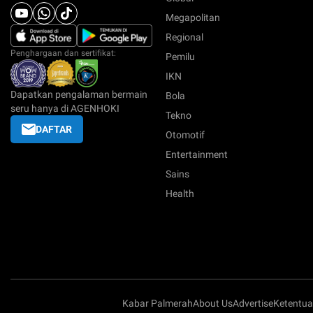
Megapolitan
Regional
Penghargaan dan sertifikat:
Pemilu
IKN
Dapatkan pengalaman bermain
Bola
seru hanya di AGENHOKI
Tekno
DAFTAR
Otomotif
Entertainment
Sains
Health
Kabar Palmerah
About Us
Advertise
Ketentu