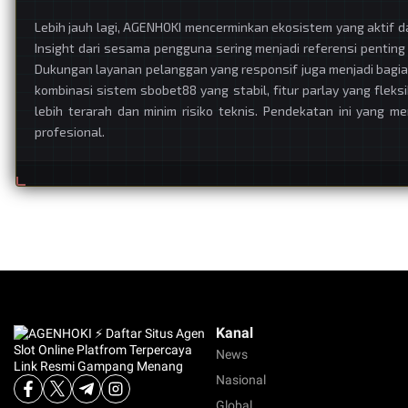
Lebih jauh lagi, AGENHOKI mencerminkan ekosistem yang aktif 
Insight dari sesama pengguna sering menjadi referensi pentin
Dukungan layanan pelanggan yang responsif juga menjadi bagia
kombinasi sistem sbobet88 yang stabil, fitur parlay yang fle
lebih terarah dan minim risiko teknis. Pendekatan ini yang m
profesional.
Kanal
News
Nasional
Global