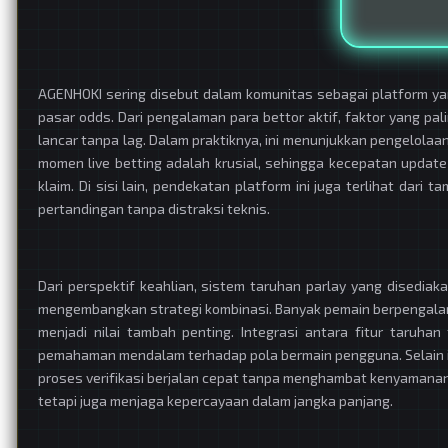
AGENHOKI sering disebut dalam komunitas sebagai platform y
pasar odds. Dari pengalaman para bettor aktif, faktor yang pa
lancar tanpa lag. Dalam praktiknya, ini menunjukkan pengelolaan
momen live betting adalah krusial, sehingga kecepatan updat
klaim. Di sisi lain, pendekatan platform ini juga terlihat da
pertandingan tanpa distraksi teknis.
Dari perspektif keahlian, sistem taruhan parlay yang disedia
mengembangkan strategi kombinasi. Banyak pemain berpengalama
menjadi nilai tambah penting. Integrasi antara fitur taruh
pemahaman mendalam terhadap pola bermain pengguna. Selain it
proses verifikasi berjalan cepat tanpa menghambat kenyamanan
tetapi juga menjaga kepercayaan dalam jangka panjang.