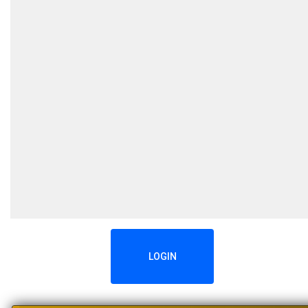
LOGIN