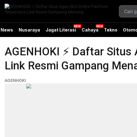
News
Nusaraya
Jagat Literasi
Cahaya
Tekno
Otomo
AGENHOKI ⚡️ Daftar Situs 
Link Resmi Gampang Men
AGENHOKI