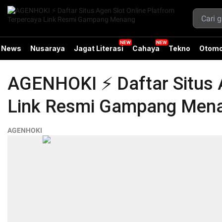
News
Nusaraya
Jagat Literasi
Cahaya
Tekno
Otomo
AGENHOKI ⚡️ Daftar Situs 
Link Resmi Gampang Men
AGENHOKI