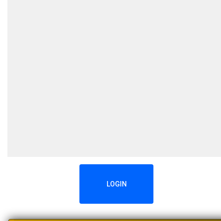
LOGIN