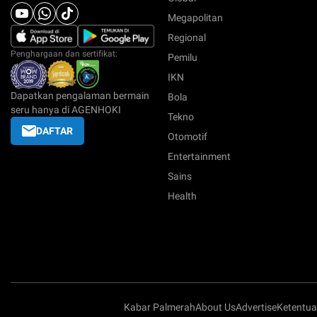
Megapolitan
Regional
Penghargaan dan sertifikat:
Pemilu
IKN
Dapatkan pengalaman bermain
Bola
seru hanya di AGENHOKI
Tekno
DAFTAR
Otomotif
Entertainment
Sains
Health
Kabar Palmerah
About Us
Advertise
Ketentu