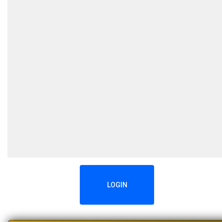
LOGIN