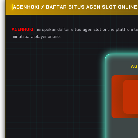
AGENHOKI ⚡️ DAFTAR SITUS AGEN SLOT ONLI
AGENHOKI
merupakan daftar situs agen slot online platfrom t
minati para player online.
AG