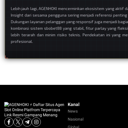
Lebih jauh lagi, AGENHOKI mencerminkan ekosistem yang aktif 
Insight dari sesama pengguna sering menjadi referensi pentin
Dukungan layanan pelanggan yang responsif juga menjadi bagia
kombinasi sistem sbobet88 yang stabil, fitur parlay yang fle
lebih terarah dan minim risiko teknis. Pendekatan ini yang m
profesional.
Kanal
News
Nasional
Global