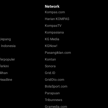
Network
Kompas.com
Harian KOMPAS
KompasTV
Kompasiana
Jepang
KG Media
 Indonesia
KGNow!
Pasangiklan.com
 Terpopuler
Kontan
Terkini
Sonora
ilihan
Grid.ID
 Headline
GridOto.com
BolaSport.com
Parapuan
Tribunnews
Gramedia.com