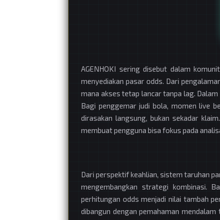
AGENHOKI sering disebut dalam komunit
menyediakan pasar odds. Dari pengalaman p
mana akses tetap lancar tanpa lag. Dalam 
Bagi penggemar judi bola, momen live be
dirasakan langsung, bukan sekadar klaim.
membuat pengguna bisa fokus pada analisa 
Dari perspektif keahlian, sistem taruhan p
mengembangkan strategi kombinasi. Ban
perhitungan odds menjadi nilai tambah pen
dibangun dengan pemahaman mendalam terh