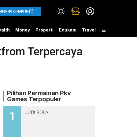
AGENHOKI HARI INI
alth
Money
Properti
Edukasi
Travel
atfrom Terpercaya
Pilihan Permainan Pkv
Games Terpopuler
JUDI BOLA
1