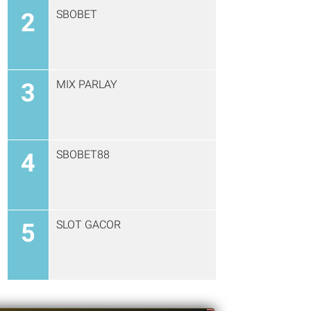
SBOBET
2
MIX PARLAY
3
SBOBET88
4
SLOT GACOR
5