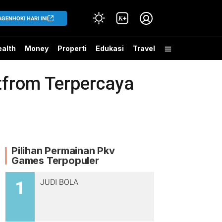
AGENHOKI HARI INI
alth
Money
Properti
Edukasi
Travel
atfrom Terpercaya
Pilihan Permainan Pkv
Games Terpopuler
JUDI BOLA
1