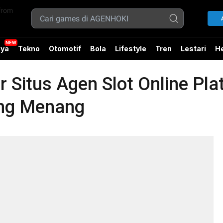
ya
Tekno
Otomotif
Bola
Lifestyle
Tren
Lestari
He
 Situs Agen Slot Online Pl
ng Menang