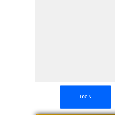
LOGIN