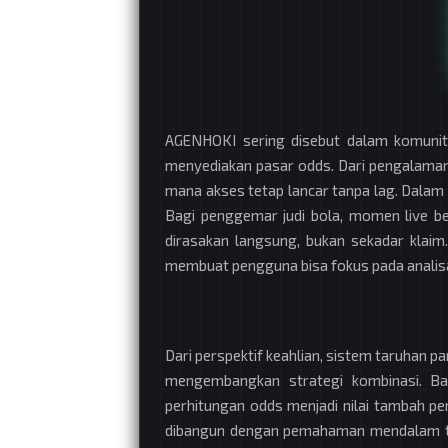
AGENHOKI sering disebut dalam komunit
menyediakan pasar odds. Dari pengalaman p
mana akses tetap lancar tanpa lag. Dalam 
Bagi penggemar judi bola, momen live be
dirasakan langsung, bukan sekadar klaim.
membuat pengguna bisa fokus pada analisa 
Dari perspektif keahlian, sistem taruhan p
mengembangkan strategi kombinasi. Ban
perhitungan odds menjadi nilai tambah pen
dibangun dengan pemahaman mendalam terh