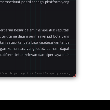
i memperkuat posisi sebagai pkatform yang
 berperan besar dalam membentuk reputasi
, terutama dalam permainan judi bola yang
an setiap kendala bisa diselesaikan tanpa
ungan komunitas yang solid, pemain dapat
latform tetap relevan dan dipercaya oleh
latfrom Terpercaya Link Resmi Gampang Menang