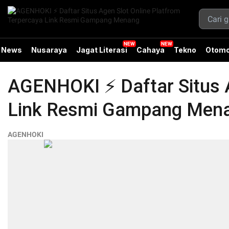
News
Nusaraya
Jagat Literasi
Cahaya
Tekno
Otomo
AGENHOKI ⚡️ Daftar Situs 
Link Resmi Gampang Men
AGENHOKI