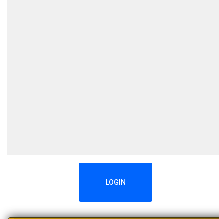
LOGIN