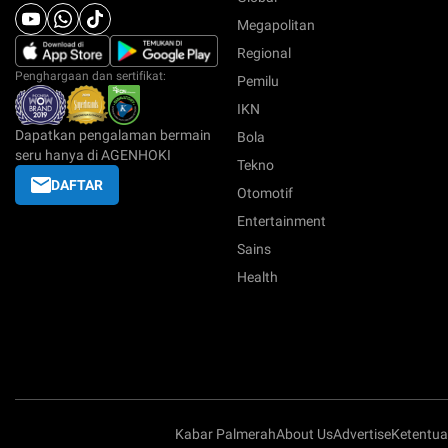
Megapolitan
Regional
Penghargaan dan sertifikat:
Pemilu
IKN
Dapatkan pengalaman bermain
Bola
seru hanya di AGENHOKI
Tekno
DAFTAR
Otomotif
Entertainment
Sains
Health
Kabar Palmerah
About Us
Advertise
Ketentu