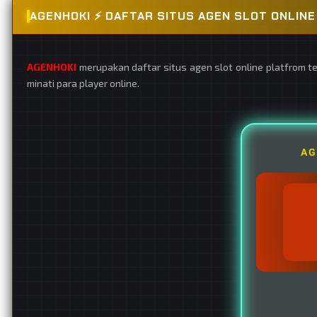
AGENHOKI ⚡️ DAFTAR SITUS AGEN SLOT ONLI
AGENHOKI
merupakan daftar situs agen slot online platfrom t
minati para player online.
AG