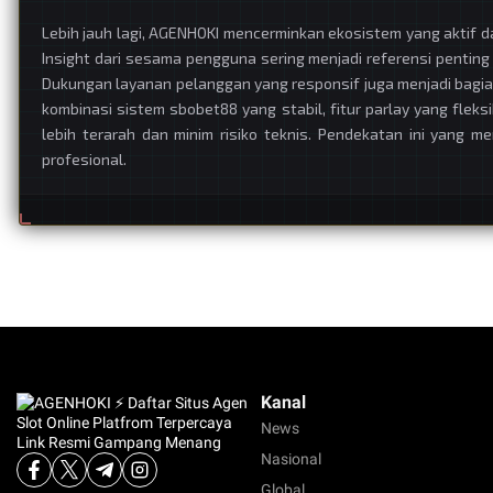
Lebih jauh lagi, AGENHOKI mencerminkan ekosistem yang aktif 
Insight dari sesama pengguna sering menjadi referensi pentin
Dukungan layanan pelanggan yang responsif juga menjadi bagia
kombinasi sistem sbobet88 yang stabil, fitur parlay yang fle
lebih terarah dan minim risiko teknis. Pendekatan ini yang m
profesional.
Kanal
News
Nasional
Global