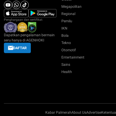
Megapolitan
Regional
Penghargaan dan sertifikat:
Pemilu
IKN
Dapatkan pengalaman bermain
Bola
seru hanya di AGENHOKI
Tekno
DAFTAR
Otomotif
Entertainment
Sains
Health
Kabar Palmerah
About Us
Advertise
Ketentu