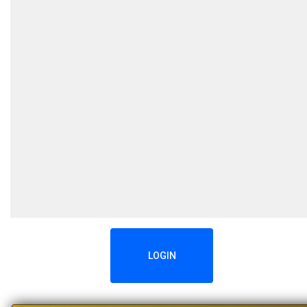
LOGIN