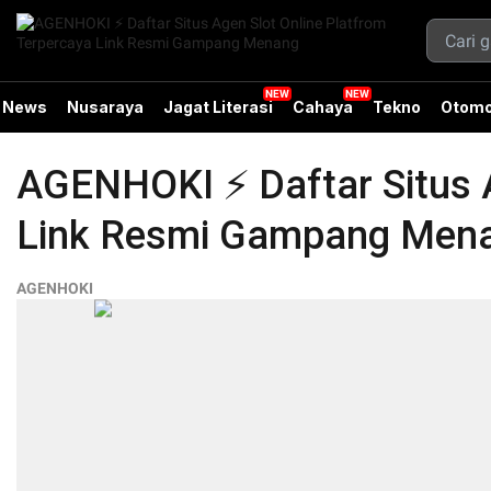
News
Nusaraya
Jagat Literasi
Cahaya
Tekno
Otomo
AGENHOKI ⚡️ Daftar Situs 
Link Resmi Gampang Men
AGENHOKI