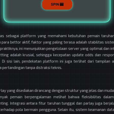
SPIN 🎰
as sebagai platform yang memahami kebutuhan pemain taruhan
ara bettor aktif, faktor yang paling terasa adalah stabilitas sist
praktiknya, ini menunjukkan pengelolaan server yang optimal dan in
tting adalah krusial, sehingga kecepatan update odds dan resp
 Di sisi lain, pendekatan platform ini juga terlihat dari tampila
pertandingan tanpa distraksi teknis.
arlay yang disediakan dirancang dengan struktur yang jelas dan mud
yak pemain berpengalaman melihat bahwa fleksibilitas dalam
ting. Integrasi antara fitur taruhan tunggal dan parlay juga berj
adap pola bermain pengguna. Selain itu, sistem keamanan data 