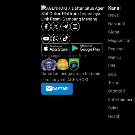
Kanal
News
Nasional
Global
Megapolitan
Regional
Penghargaan dan sertifikat:
Pemilu
IKN
Dapatkan pengalaman bermain
Bola
seru hanya di AGENHOKI
Tekno
DAFTAR
Otomotif
Entertainment
Sains
Health