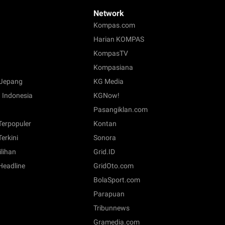
Network
Kompas.com
Harian KOMPAS
KompasTV
Kompasiana
Jepang
KG Media
 Indonesia
KGNow!
Pasangiklan.com
 Terpopuler
Kontan
Terkini
Sonora
ilihan
Grid.ID
 Headline
GridOto.com
BolaSport.com
Parapuan
Tribunnews
Gramedia.com