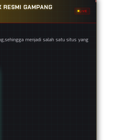
K RESMI GAMPANG
LIVE
g,sehingga menjadi salah satu situs yang