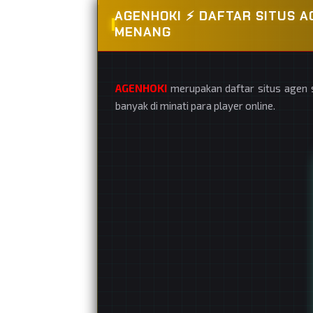
AGENHOKI ⚡️ DAFTAR SITUS 
MENANG
AGENHOKI
merupakan daftar situs agen s
banyak di minati para player online.