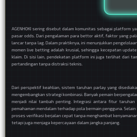
AGENHOKI sering disebut dalam komunitas sebagai platform y
pasar odds. Dari pengalaman para bettor aktif, faktor yang pa
lancar tanpa lag. Dalam praktiknya, ini menunjukkan pengelolaan
momen live betting adalah krusial, sehingga kecepatan updat
klaim. Di sisi lain, pendekatan platform ini juga terlihat da
pertandingan tanpa distraksi teknis.
Dari perspektif keahlian, sistem taruhan parlay yang disedia
mengembangkan strategi kombinasi. Banyak pemain berpengalama
menjadi nilai tambah penting. Integrasi antara fitur taruh
pemahaman mendalam terhadap pola bermain pengguna. Selain it
proses verifikasi berjalan cepat tanpa menghambat kenyamanan
tetapi juga menjaga kepercayaan dalam jangka panjang.