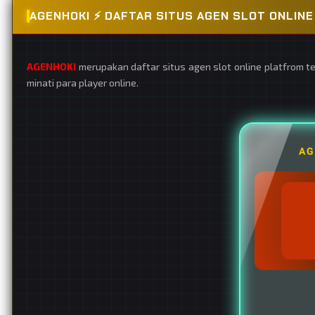
AGENHOKI ⚡️ DAFTAR SITUS AGEN SLOT ONLI
AGENHOKI
merupakan daftar situs agen slot online platfrom t
minati para player online.
AG