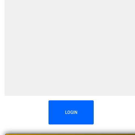
LOGIN