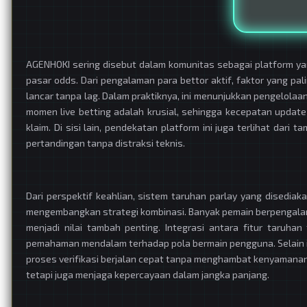
AGENHOKI sering disebut dalam komunitas sebagai platform y
pasar odds. Dari pengalaman para bettor aktif, faktor yang pa
lancar tanpa lag. Dalam praktiknya, ini menunjukkan pengelolaan
momen live betting adalah krusial, sehingga kecepatan updat
klaim. Di sisi lain, pendekatan platform ini juga terlihat da
pertandingan tanpa distraksi teknis.
Dari perspektif keahlian, sistem taruhan parlay yang disedia
mengembangkan strategi kombinasi. Banyak pemain berpengalama
menjadi nilai tambah penting. Integrasi antara fitur taruh
pemahaman mendalam terhadap pola bermain pengguna. Selain it
proses verifikasi berjalan cepat tanpa menghambat kenyamanan
tetapi juga menjaga kepercayaan dalam jangka panjang.