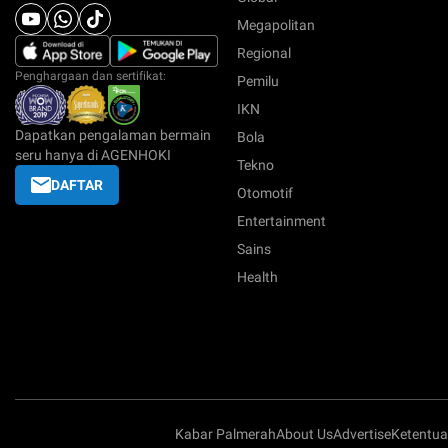
Megapolitan
Regional
Penghargaan dan sertifikat:
Pemilu
IKN
Dapatkan pengalaman bermain
Bola
seru hanya di AGENHOKI
Tekno
DAFTAR
Otomotif
Entertainment
Sains
Health
Kabar Palmerah
About Us
Advertise
Ketentu