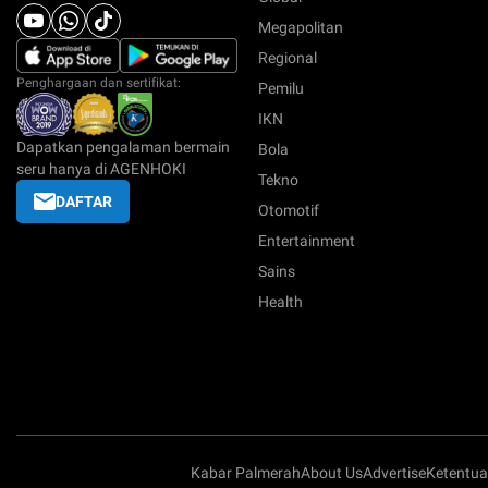
Megapolitan
Regional
Penghargaan dan sertifikat:
Pemilu
IKN
Dapatkan pengalaman bermain
Bola
seru hanya di AGENHOKI
Tekno
DAFTAR
Otomotif
Entertainment
Sains
Health
Kabar Palmerah
About Us
Advertise
Ketentu