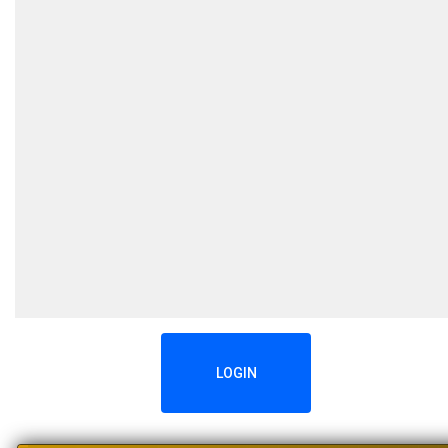
LOGIN