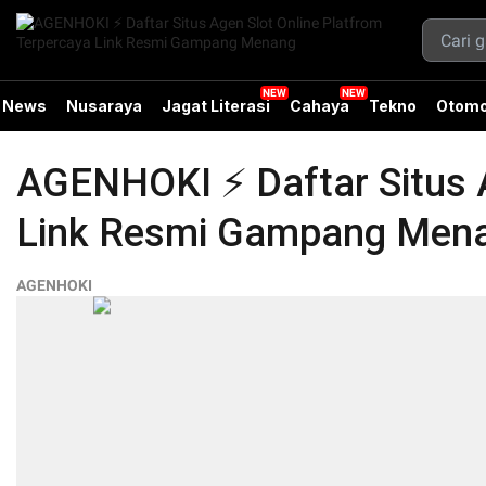
News
Nusaraya
Jagat Literasi
Cahaya
Tekno
Otomo
AGENHOKI ⚡️ Daftar Situs 
Link Resmi Gampang Men
AGENHOKI