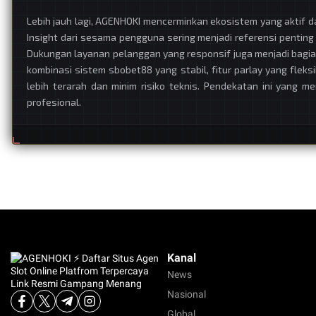
Lebih jauh lagi, AGENHOKI mencerminkan ekosistem yang aktif 
Insight dari sesama pengguna sering menjadi referensi pentin
Dukungan layanan pelanggan yang responsif juga menjadi bagia
kombinasi sistem sbobet88 yang stabil, fitur parlay yang fle
lebih terarah dan minim risiko teknis. Pendekatan ini yang m
profesional.
Kanal
News
Nasional
Global