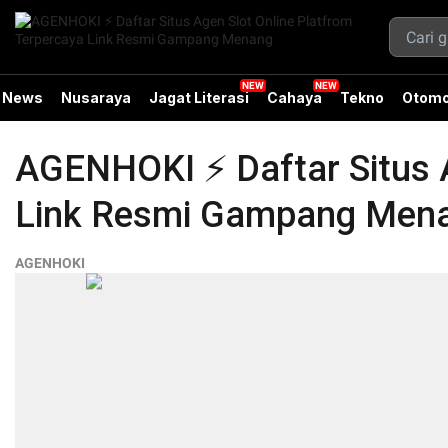
News
Nusaraya
Jagat Literasi
Cahaya
Tekno
Otomo
AGENHOKI ⚡️ Daftar Situs 
Link Resmi Gampang Men
AGENHOKI