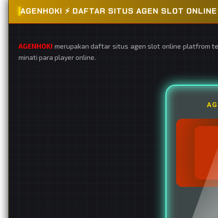
AGENHOKI ⚡️ DAFTAR SITUS AGEN SLOT ONLI
AGENHOKI
merupakan daftar situs agen slot online platfrom t
minati para player online.
AG