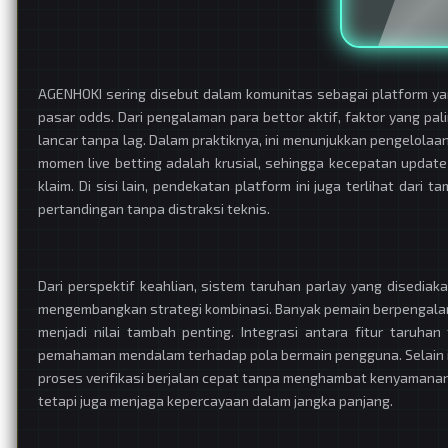
AGENHOKI sering disebut dalam komunitas sebagai platform y
pasar odds. Dari pengalaman para bettor aktif, faktor yang pa
lancar tanpa lag. Dalam praktiknya, ini menunjukkan pengelolaan
momen live betting adalah krusial, sehingga kecepatan updat
klaim. Di sisi lain, pendekatan platform ini juga terlihat da
pertandingan tanpa distraksi teknis.
Dari perspektif keahlian, sistem taruhan parlay yang disedia
mengembangkan strategi kombinasi. Banyak pemain berpengalama
menjadi nilai tambah penting. Integrasi antara fitur taruh
pemahaman mendalam terhadap pola bermain pengguna. Selain it
proses verifikasi berjalan cepat tanpa menghambat kenyamanan
tetapi juga menjaga kepercayaan dalam jangka panjang.