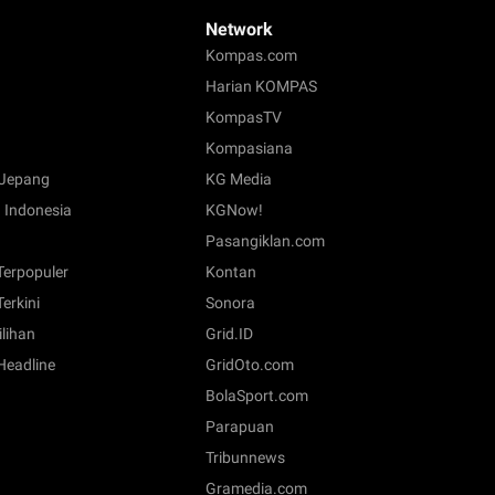
Network
Kompas.com
Harian KOMPAS
KompasTV
Kompasiana
Jepang
KG Media
 Indonesia
KGNow!
Pasangiklan.com
 Terpopuler
Kontan
Terkini
Sonora
ilihan
Grid.ID
 Headline
GridOto.com
BolaSport.com
Parapuan
Tribunnews
Gramedia.com