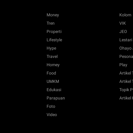
Money
Kolom
Tren
VIK
Properti
JEO
Lifestyle
Lestari
Hype
Ohayo 
Travel
Pesona
Homey
Play
Food
Artikel
UMKM
Artikel 
Edukasi
Topik P
Parapuan
Artikel
Foto
Video