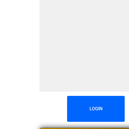
LOGIN