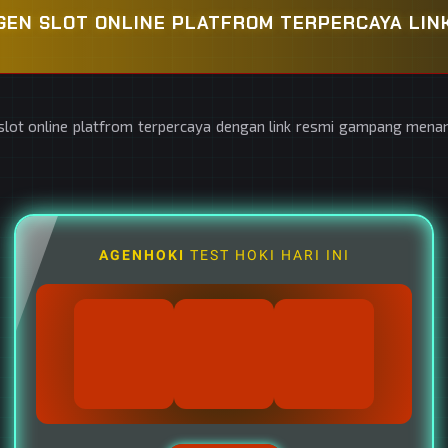
AGEN SLOT ONLINE PLATFROM TERPERCAYA LIN
lot online platfrom terpercaya dengan link resmi gampang menan
AGENHOKI
TEST HOKI HARI INI