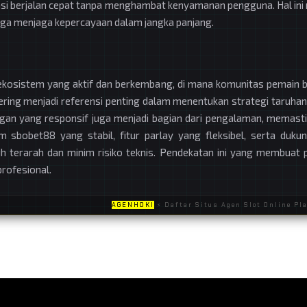
ikasi berjalan cepat tanpa menghambat kenyamanan pengguna. Hal in
juga menjaga kepercayaan dalam jangka panjang.
ekosistem yang aktif dan berkembang, di mana komunitas pemain
ering menjadi referensi penting dalam menentukan strategi taruhan
an yang responsif juga menjadi bagian dari pengalaman, memastik
m sbobet88 yang stabil, fitur parlay yang fleksibel, serta duk
 terarah dan minim risiko teknis. Pendekatan ini yang membuat p
profesional.
AGENHOKI
⚡️ Daftar Situs Agen Slot Online P