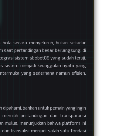
 bola secara menyeluruh, bukan sekadar
em saat pertandingan besar berlangsung, di
tegrasi sistem sbobet88 yang sudah teruji.
ons sistem menjadi keunggulan nyata yang
n antarmuka yang sederhana namun efisien,
ah dipahami, bahkan untuk pemain yang ingin
 memilih pertandingan dan transparansi
alan mulus, menunjukkan bahwa platform ini
dan transaksi menjadi salah satu fondasi