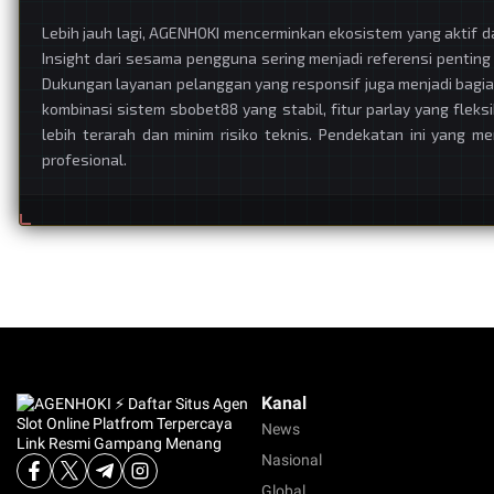
Lebih jauh lagi, AGENHOKI mencerminkan ekosistem yang aktif 
Insight dari sesama pengguna sering menjadi referensi pentin
Dukungan layanan pelanggan yang responsif juga menjadi bagia
kombinasi sistem sbobet88 yang stabil, fitur parlay yang fle
lebih terarah dan minim risiko teknis. Pendekatan ini yang m
profesional.
Kanal
News
Nasional
Global