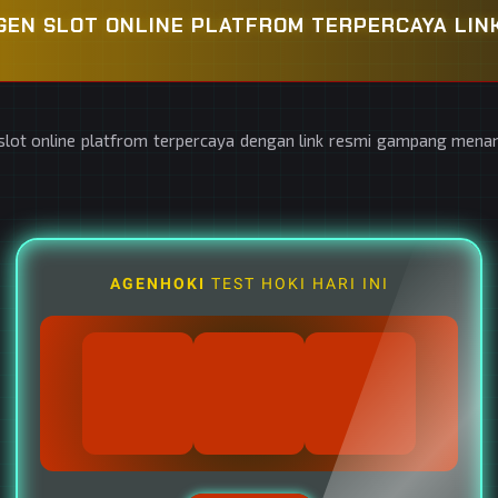
AGEN SLOT ONLINE PLATFROM TERPERCAYA LIN
lot online platfrom terpercaya dengan link resmi gampang menan
AGENHOKI
TEST HOKI HARI INI