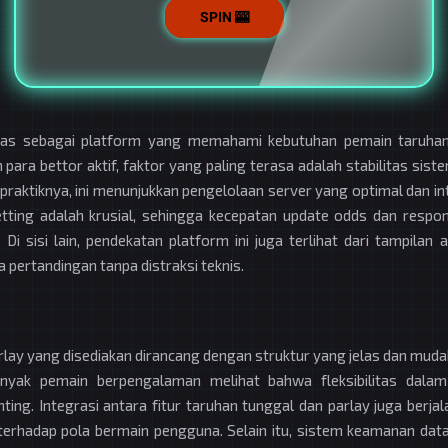
SPIN 🎰
as sebagai platform yang memahami kebutuhan pemain taruhan
ara bettor aktif, faktor yang paling terasa adalah stabilitas sist
praktiknya, ini menunjukkan pengelolaan server yang optimal dan in
tting adalah krusial, sehingga kecepatan update odds dan resp
 Di sisi lain, pendekatan platform ini juga terlihat dari tampila
pertandingan tanpa distraksi teknis.
arlay yang disediakan dirancang dengan struktur yang jelas dan mud
yak pemain berpengalaman melihat bahwa fleksibilitas dalam
ting. Integrasi antara fitur taruhan tunggal dan parlay juga berj
adap pola bermain pengguna. Selain itu, sistem keamanan data 