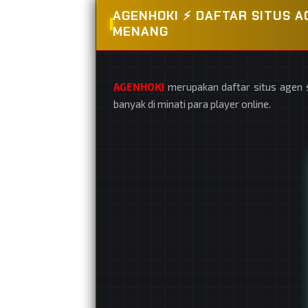
AGENHOKI ⚡️ DAFTAR SITUS 
MENANG
AGENHOKI
merupakan daftar situs agen s
banyak di minati para player online.