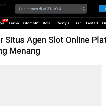
ya
Tekno
Otomotif
Bola
Lifestyle
Tren
Lestari
He
 Situs Agen Slot Online Pl
ng Menang