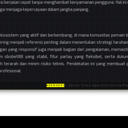
ikasi berjalan cepat tanpa menghambat kenyamanan pengguna. Hal in
juga menjaga kepercayaan dalam jangka panjang.
ekosistem yang aktif dan berkembang, di mana komunitas pemain
ering menjadi referensi penting dalam menentukan strategi taruhan
an yang responsif juga menjadi bagian dari pengalaman, memastik
m sbobet88 yang stabil, fitur parlay yang fleksibel, serta duk
 terarah dan minim risiko teknis. Pendekatan ini yang membuat p
profesional.
AGENHOKI
⚡️ Daftar Situs Agen Slot Online P