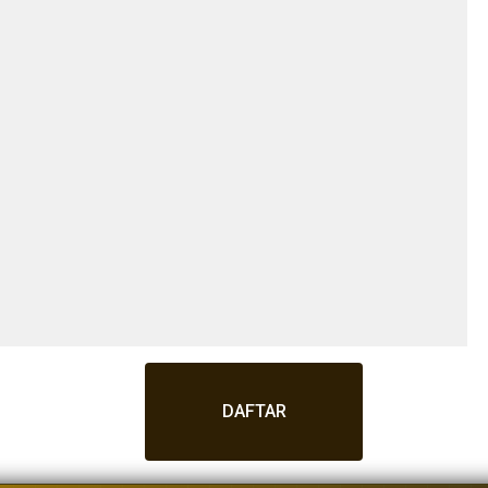
DAFTAR