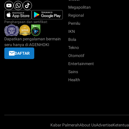
Megapolitan
Regional
Penghargaan dan sertifikat:
Pemilu
IKN
Dapatkan pengalaman bermain
Bola
seru hanya di AGENHOKI
Tekno
DAFTAR
Otomotif
Entertainment
Sains
Health
Kabar Palmerah
About Us
Advertise
Ketentu