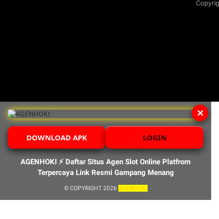
Copyrig
✕
DOWNLOAD APK
LOGIN
AGENHOKI ⚡️ Daftar Situs Agen Slot Online Platfrom
Terpercaya Link Resmi Gampang Menang
© COPYRIGHT 2026
AGENHOKI