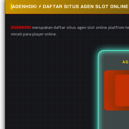
AGENHOKI ⚡️ DAFTAR SITUS AGEN SLOT ONLI
AGENHOKI
merupakan daftar situs agen slot online platfrom t
minati para player online.
AG