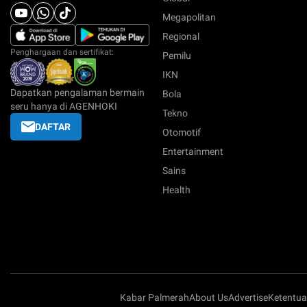
Megapolitan
Regional
Penghargaan dan sertifikat:
Pemilu
IKN
Dapatkan pengalaman bermain
Bola
seru hanya di AGENHOKI
Tekno
DAFTAR
Otomotif
Entertainment
Sains
Health
Kabar Palmerah
About Us
Advertise
Ketentu