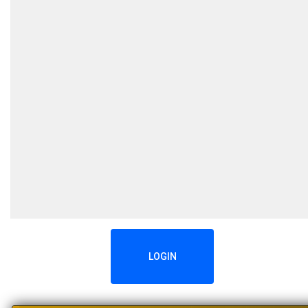
LOGIN