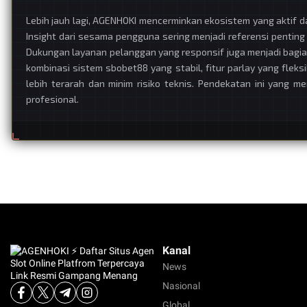
Lebih jauh lagi, AGENHOKI mencerminkan ekosistem yang aktif 
Insight dari sesama pengguna sering menjadi referensi pentin
Dukungan layanan pelanggan yang responsif juga menjadi bagia
kombinasi sistem sbobet88 yang stabil, fitur parlay yang fle
lebih terarah dan minim risiko teknis. Pendekatan ini yang m
profesional.
Kanal
News
Nasional
Global