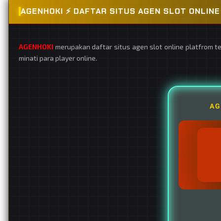
AGENHOKI ⚡️ DAFTAR SITUS AGEN SLOT ONLI
AGENHOKI
merupakan daftar situs agen slot online platfrom t
minati para player online.
AG