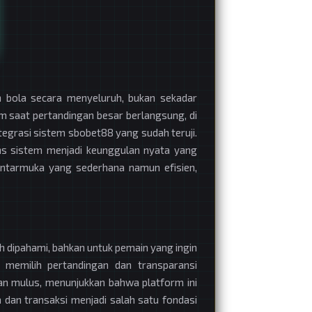
 bola secara menyeluruh, bukan sekadar
em saat pertandingan besar berlangsung, di
tegrasi sistem sbobet88 yang sudah teruji.
ons sistem menjadi keunggulan nyata yang
n antarmuka yang sederhana namun efisien,
ah dipahami, bahkan untuk pemain yang ingin
 memilih pertandingan dan transparansi
alan mulus, menunjukkan bahwa platform ini
dan transaksi menjadi salah satu fondasi