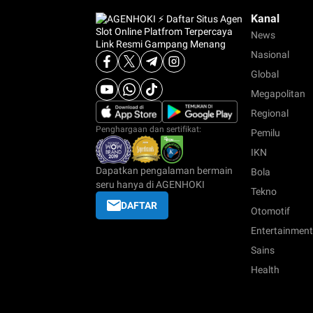
Kanal
News
Nasional
Global
Megapolitan
Regional
Penghargaan dan sertifikat:
Pemilu
IKN
Dapatkan pengalaman bermain
Bola
seru hanya di AGENHOKI
Tekno
DAFTAR
Otomotif
Entertainment
Sains
Health