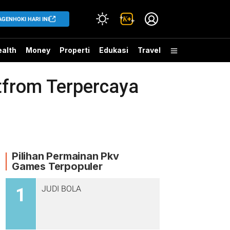
AGENHOKI HARI INI
alth
Money
Properti
Edukasi
Travel
atfrom Terpercaya
Pilihan Permainan Pkv
Games Terpopuler
JUDI BOLA
1