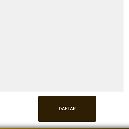
DAFTAR