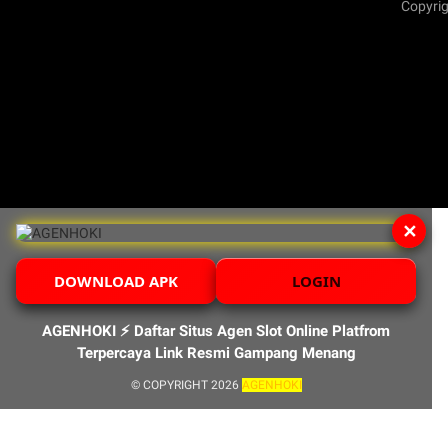
Copyrig
✕
DOWNLOAD APK
LOGIN
AGENHOKI ⚡️ Daftar Situs Agen Slot Online Platfrom
Terpercaya Link Resmi Gampang Menang
© COPYRIGHT 2026
AGENHOKI