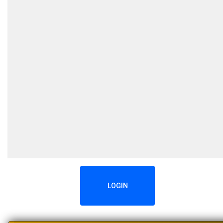
LOGIN