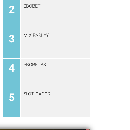
SBOBET
2
MIX PARLAY
3
SBOBET88
4
SLOT GACOR
5