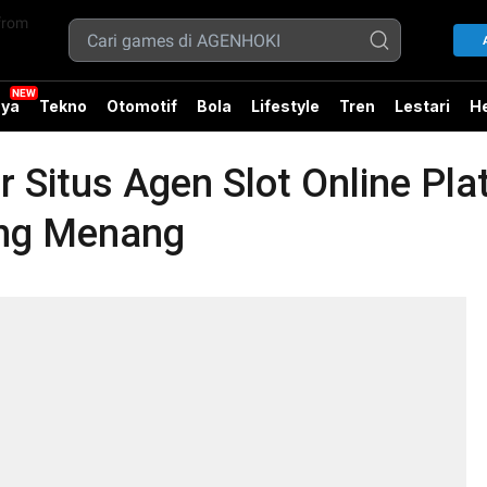
ya
Tekno
Otomotif
Bola
Lifestyle
Tren
Lestari
He
 Situs Agen Slot Online Pl
ng Menang