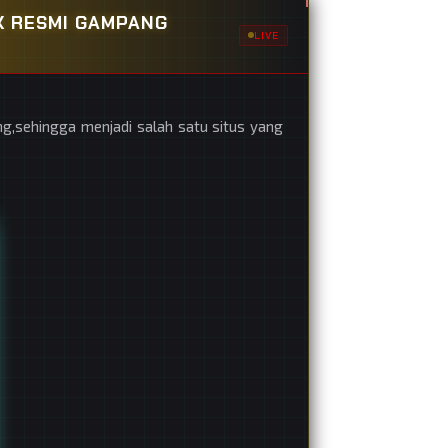
K RESMI GAMPANG
LIVE
g,sehingga menjadi salah satu situs yang