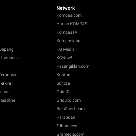
Network
Kompas.com
Harian KOMPAS
KompasTV
Kompasiana
Jepang
KG Media
 Indonesia
KGNow!
Pasangiklan.com
 Terpopuler
Kontan
Terkini
Sonora
ilihan
Grid.ID
 Headline
GridOto.com
BolaSport.com
Parapuan
Tribunnews
Gramedia.com