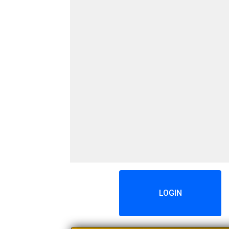
LOGIN