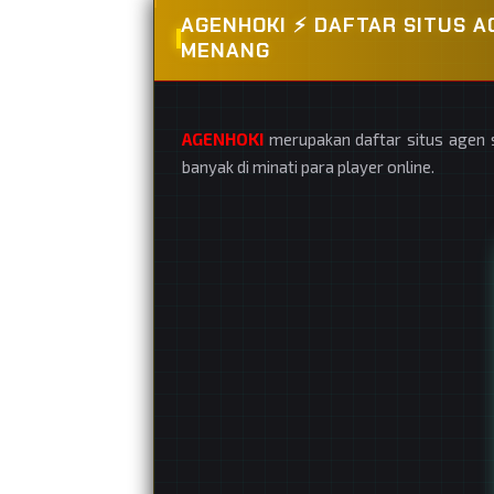
AGENHOKI ⚡️ DAFTAR SITUS 
MENANG
AGENHOKI
merupakan daftar situs agen s
banyak di minati para player online.