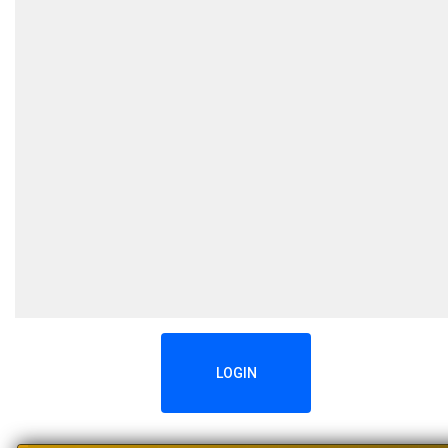
LOGIN