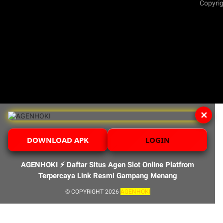
Copyrig
✕
DOWNLOAD APK
LOGIN
AGENHOKI ⚡️ Daftar Situs Agen Slot Online Platfrom
Terpercaya Link Resmi Gampang Menang
© COPYRIGHT 2026
AGENHOKI