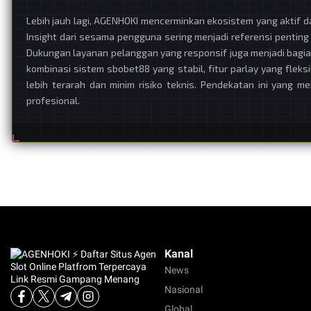
Lebih jauh lagi, AGENHOKI mencerminkan ekosistem yang aktif 
Insight dari sesama pengguna sering menjadi referensi pentin
Dukungan layanan pelanggan yang responsif juga menjadi bagia
kombinasi sistem sbobet88 yang stabil, fitur parlay yang fle
lebih terarah dan minim risiko teknis. Pendekatan ini yang m
profesional.
Kanal
News
Nasional
Global