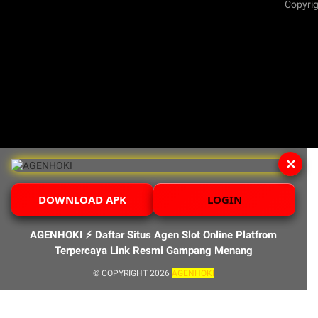
Copyrig
✕
DOWNLOAD APK
LOGIN
AGENHOKI ⚡️ Daftar Situs Agen Slot Online Platfrom
Terpercaya Link Resmi Gampang Menang
© COPYRIGHT 2026
AGENHOKI