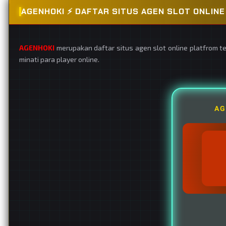
AGENHOKI ⚡️ DAFTAR SITUS AGEN SLOT ONLI
AGENHOKI
merupakan daftar situs agen slot online platfrom t
minati para player online.
AG