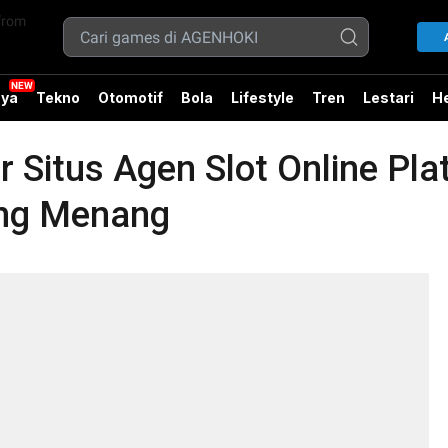
ya
Tekno
Otomotif
Bola
Lifestyle
Tren
Lestari
He
 Situs Agen Slot Online Pl
ng Menang