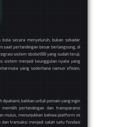
 bola secara menyeluruh, bukan sekadar
em saat pertandingan besar berlangsung, di
tegrasi sistem sbobet88 yang sudah teruji.
ons sistem menjadi keunggulan nyata yang
n antarmuka yang sederhana namun efisien,
ah dipahami, bahkan untuk pemain yang ingin
 memilih pertandingan dan transparansi
alan mulus, menunjukkan bahwa platform ini
dan transaksi menjadi salah satu fondasi