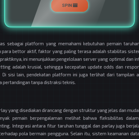
SPIN 🎰
as sebagai platform yang memahami kebutuhan pemain taruhan
ara bettor aktif, faktor yang paling terasa adalah stabilitas sist
praktiknya, ini menunjukkan pengelolaan server yang optimal dan in
tting adalah krusial, sehingga kecepatan update odds dan resp
 Di sisi lain, pendekatan platform ini juga terlihat dari tampila
pertandingan tanpa distraksi teknis.
arlay yang disediakan dirancang dengan struktur yang jelas dan mud
yak pemain berpengalaman melihat bahwa fleksibilitas dalam
ting. Integrasi antara fitur taruhan tunggal dan parlay juga berj
adap pola bermain pengguna. Selain itu, sistem keamanan data 