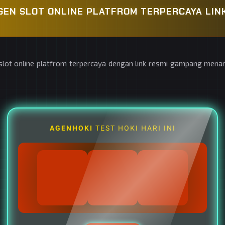
AGEN SLOT ONLINE PLATFROM TERPERCAYA LIN
lot online platfrom terpercaya dengan link resmi gampang menan
AGENHOKI
TEST HOKI HARI INI