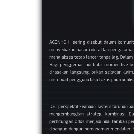
AGENHOKI sering disebut dalam komunit
menyediakan pasar odds. Dari pengalaman p
mana akses tetap lancar tanpa lag. Dalam 
Bagi penggemar judi bola, momen live be
dirasakan langsung, bukan sekadar klaim.
membuat pengguna bisa fokus pada analisa 
Dari perspektif keahlian, sistem taruhan p
mengembangkan strategi kombinasi. Ban
perhitungan odds menjadi nilai tambah pen
dibangun dengan pemahaman mendalam terh