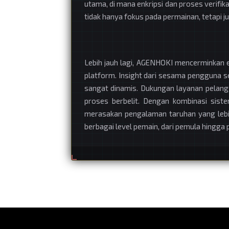
utama, di mana enkripsi dan proses verif
tidak hanya fokus pada permainan, tetapi 
Lebih jauh lagi, AGENHOKI mencerminkan 
platform. Insight dari sesama pengguna s
sangat dinamis. Dukungan layanan pelangg
proses berbelit. Dengan kombinasi siste
merasakan pengalaman taruhan yang lebih
berbagai level pemain, dari pemula hingga 