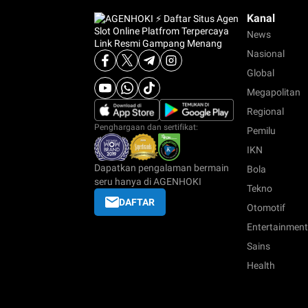
Kanal
News
Nasional
Global
Megapolitan
Regional
Penghargaan dan sertifikat:
Pemilu
IKN
Dapatkan pengalaman bermain
Bola
seru hanya di AGENHOKI
Tekno
DAFTAR
Otomotif
Entertainment
Sains
Health