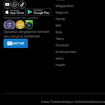
Megapolitan
Regional
Penghargaan dan sertifikat:
Pemilu
IKN
Dapatkan pengalaman bermain
Bola
seru hanya di AGENHOKI
Tekno
DAFTAR
Otomotif
Entertainment
Sains
Health
Kabar Palmerah
About Us
Advertise
Ketentu