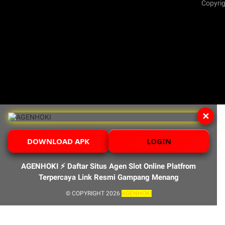
Copyrig
✕
DOWNLOAD APK
LOGIN
AGENHOKI ⚡️ Daftar Situs Agen Slot Online Platfrom
Terpercaya Link Resmi Gampang Menang
© COPYRIGHT 2026
AGENHOKI