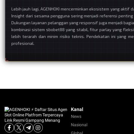
Lebih jauh lagi, AGENHOKI mencerminkan ekosistem yang aktif 
Insight dari sesama pengguna sering menjadi referensi pentin
Dukungan layanan pelanggan yang responsif juga menjadi bagia
kombinasi sistem sbobet88 yang stabil, fitur parlay yang fle
lebih terarah dan minim risiko teknis. Pendekatan ini yang m
profesional.
Kanal
News
Nasional
Global