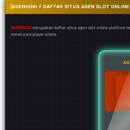
AGENHOKI ⚡️ DAFTAR SITUS AGEN SLOT ONLI
AGENHOKI
merupakan daftar situs agen slot online platfrom t
minati para player online.
AG