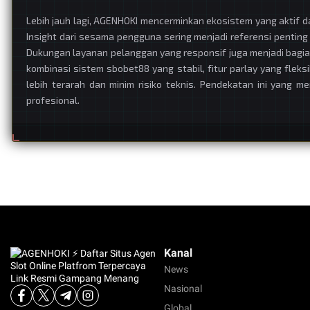
Lebih jauh lagi, AGENHOKI mencerminkan ekosistem yang aktif 
Insight dari sesama pengguna sering menjadi referensi pentin
Dukungan layanan pelanggan yang responsif juga menjadi bagia
kombinasi sistem sbobet88 yang stabil, fitur parlay yang fle
lebih terarah dan minim risiko teknis. Pendekatan ini yang m
profesional.
Kanal
News
Nasional
Global