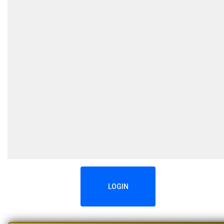
LOGIN