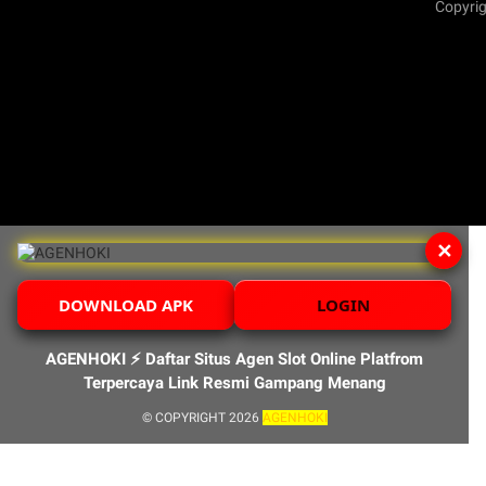
Copyrig
✕
DOWNLOAD APK
LOGIN
AGENHOKI ⚡️ Daftar Situs Agen Slot Online Platfrom
Terpercaya Link Resmi Gampang Menang
© COPYRIGHT 2026
AGENHOKI