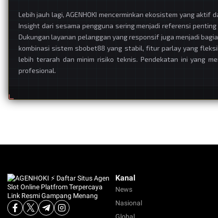
Lebih jauh lagi, AGENHOKI mencerminkan ekosistem yang aktif 
Insight dari sesama pengguna sering menjadi referensi pentin
Dukungan layanan pelanggan yang responsif juga menjadi bagia
kombinasi sistem sbobet88 yang stabil, fitur parlay yang fle
lebih terarah dan minim risiko teknis. Pendekatan ini yang m
profesional.
Kanal
News
Nasional
Global