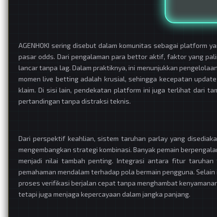
AGENHOKI sering disebut dalam komunitas sebagai platform y
pasar odds. Dari pengalaman para bettor aktif, faktor yang pa
lancar tanpa lag. Dalam praktiknya, ini menunjukkan pengelolaan
momen live betting adalah krusial, sehingga kecepatan updat
klaim. Di sisi lain, pendekatan platform ini juga terlihat da
pertandingan tanpa distraksi teknis.
Dari perspektif keahlian, sistem taruhan parlay yang disedia
mengembangkan strategi kombinasi. Banyak pemain berpengalama
menjadi nilai tambah penting. Integrasi antara fitur taruh
pemahaman mendalam terhadap pola bermain pengguna. Selain it
proses verifikasi berjalan cepat tanpa menghambat kenyamanan
tetapi juga menjaga kepercayaan dalam jangka panjang.