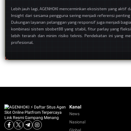
Lebih jauh lagi, AGENHOKI mencerminkan ekosistem yang aktif 
Insight dari sesama pengguna sering menjadi referensi pentin
Dukungan layanan pelanggan yang responsif juga menjadi bagia
kombinasi sistem sbobet88 yang stabil, fitur parlay yang fle
lebih terarah dan minim risiko teknis. Pendekatan ini yang m
profesional.
Kanal
News
Nasional
Global