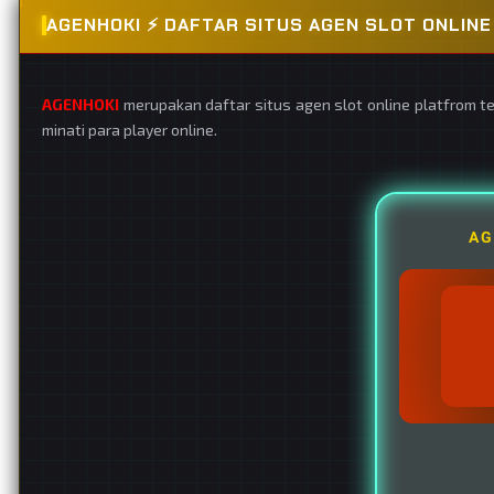
AGENHOKI ⚡️ DAFTAR SITUS AGEN SLOT ONLI
AGENHOKI
merupakan daftar situs agen slot online platfrom t
minati para player online.
AG