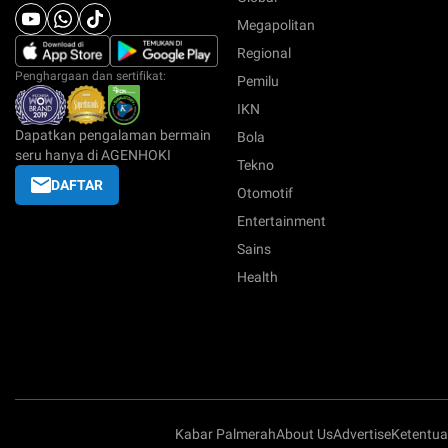
Megapolitan
Regional
Penghargaan dan sertifikat:
Pemilu
IKN
Dapatkan pengalaman bermain
Bola
seru hanya di AGENHOKI
Tekno
DAFTAR
Otomotif
Entertainment
Sains
Health
Kabar Palmerah
About Us
Advertise
Ketentu