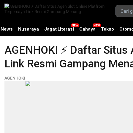
News
Nusaraya
Jagat Literasi
Cahaya
Tekno
Otomo
AGENHOKI ⚡️ Daftar Situs 
Link Resmi Gampang Men
AGENHOKI