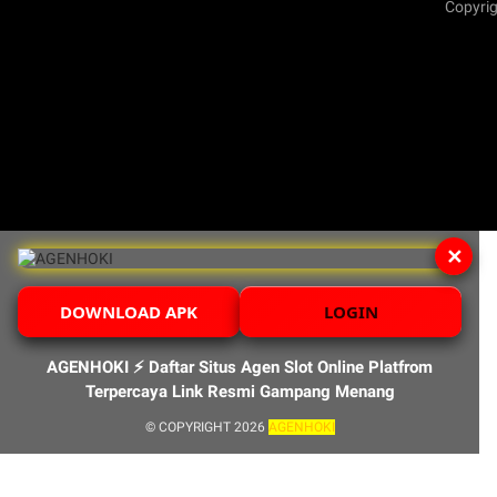
Copyrig
✕
DOWNLOAD APK
LOGIN
AGENHOKI ⚡️ Daftar Situs Agen Slot Online Platfrom
Terpercaya Link Resmi Gampang Menang
© COPYRIGHT 2026
AGENHOKI