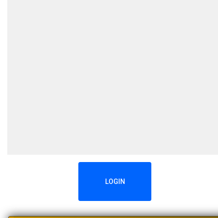
LOGIN