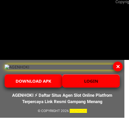
Copyrig
✕
DOWNLOAD APK
LOGIN
AGENHOKI ⚡️ Daftar Situs Agen Slot Online Platfrom
Terpercaya Link Resmi Gampang Menang
© COPYRIGHT 2026
AGENHOKI