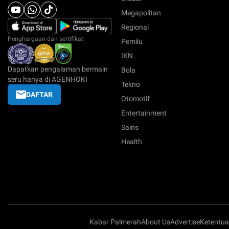
Megapolitan
Regional
Penghargaan dan sertifikat:
Pemilu
IKN
Dapatkan pengalaman bermain
Bola
seru hanya di AGENHOKI
Tekno
DAFTAR
Otomotif
Entertainment
Sains
Health
Kabar Palmerah
About Us
Advertise
Ketentu