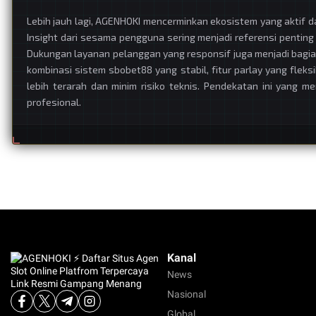
Lebih jauh lagi, AGENHOKI mencerminkan ekosistem yang aktif 
Insight dari sesama pengguna sering menjadi referensi pentin
Dukungan layanan pelanggan yang responsif juga menjadi bagia
kombinasi sistem sbobet88 yang stabil, fitur parlay yang fle
lebih terarah dan minim risiko teknis. Pendekatan ini yang m
profesional.
Kanal
News
Nasional
Global