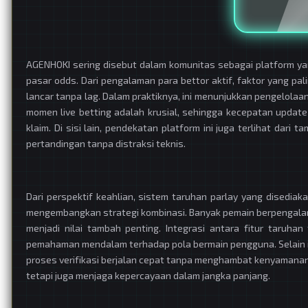
AGENHOKI sering disebut dalam komunitas sebagai platform y
pasar odds. Dari pengalaman para bettor aktif, faktor yang pa
lancar tanpa lag. Dalam praktiknya, ini menunjukkan pengelolaan
momen live betting adalah krusial, sehingga kecepatan updat
klaim. Di sisi lain, pendekatan platform ini juga terlihat da
pertandingan tanpa distraksi teknis.
Dari perspektif keahlian, sistem taruhan parlay yang disedia
mengembangkan strategi kombinasi. Banyak pemain berpengalama
menjadi nilai tambah penting. Integrasi antara fitur taruh
pemahaman mendalam terhadap pola bermain pengguna. Selain it
proses verifikasi berjalan cepat tanpa menghambat kenyamanan
tetapi juga menjaga kepercayaan dalam jangka panjang.