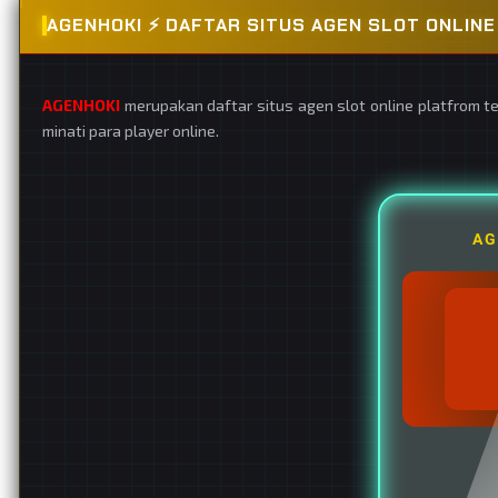
AGENHOKI ⚡️ DAFTAR SITUS AGEN SLOT ONLI
AGENHOKI
merupakan daftar situs agen slot online platfrom t
minati para player online.
AG