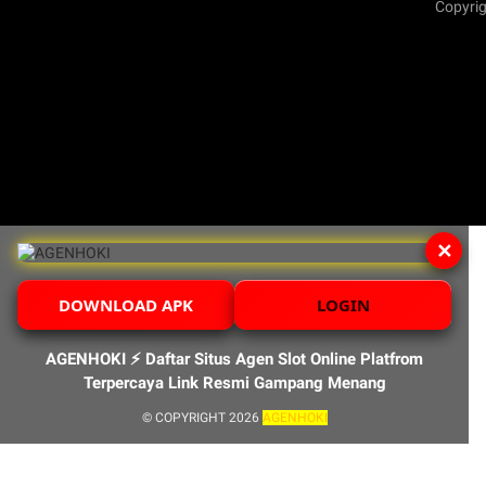
Copyrig
✕
DOWNLOAD APK
LOGIN
AGENHOKI ⚡️ Daftar Situs Agen Slot Online Platfrom
Terpercaya Link Resmi Gampang Menang
© COPYRIGHT 2026
AGENHOKI