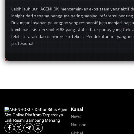
Lebih jauh lagi, AGENHOKI mencerminkan ekosistem yang aktif 
Insight dari sesama pengguna sering menjadi referensi pentin
Dukungan layanan pelanggan yang responsif juga menjadi bagia
kombinasi sistem sbobet88 yang stabil, fitur parlay yang fle
lebih terarah dan minim risiko teknis. Pendekatan ini yang m
profesional.
Kanal
News
Nasional
Global