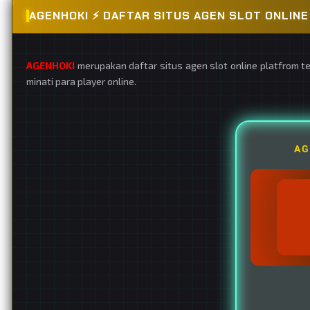
AGENHOKI ⚡️ DAFTAR SITUS AGEN SLOT ONLI
AGENHOKI
merupakan daftar situs agen slot online platfrom t
minati para player online.
AG