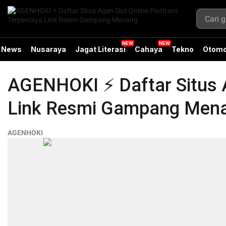
News
Nusaraya
Jagat Literasi
Cahaya
Tekno
Otomo
AGENHOKI ⚡️ Daftar Situs 
Link Resmi Gampang Men
AGENHOKI