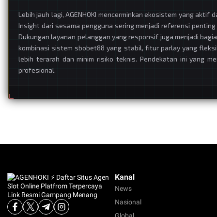
Lebih jauh lagi, AGENHOKI mencerminkan ekosistem yang aktif 
Insight dari sesama pengguna sering menjadi referensi pentin
Dukungan layanan pelanggan yang responsif juga menjadi bagia
kombinasi sistem sbobet88 yang stabil, fitur parlay yang fle
lebih terarah dan minim risiko teknis. Pendekatan ini yang m
profesional.
Kanal
News
Nasional
Global