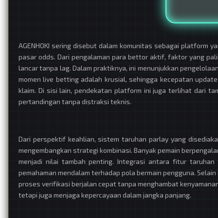
AGENHOKI sering disebut dalam komunitas sebagai platform y
pasar odds. Dari pengalaman para bettor aktif, faktor yang pa
lancar tanpa lag. Dalam praktiknya, ini menunjukkan pengelolaan
momen live betting adalah krusial, sehingga kecepatan updat
klaim. Di sisi lain, pendekatan platform ini juga terlihat da
pertandingan tanpa distraksi teknis.
Dari perspektif keahlian, sistem taruhan parlay yang disedia
mengembangkan strategi kombinasi. Banyak pemain berpengalama
menjadi nilai tambah penting. Integrasi antara fitur taruh
pemahaman mendalam terhadap pola bermain pengguna. Selain it
proses verifikasi berjalan cepat tanpa menghambat kenyamanan
tetapi juga menjaga kepercayaan dalam jangka panjang.