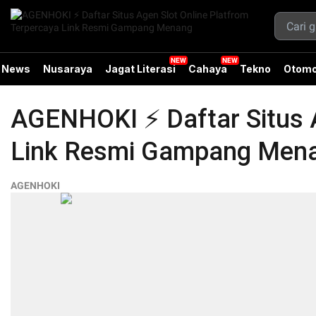
News
Nusaraya
Jagat Literasi
Cahaya
Tekno
Otomo
AGENHOKI ⚡️ Daftar Situs 
Link Resmi Gampang Men
AGENHOKI