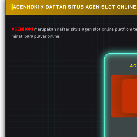
AGENHOKI ⚡️ DAFTAR SITUS AGEN SLOT ONLI
AGENHOKI
merupakan daftar situs agen slot online platfrom t
minati para player online.
AG