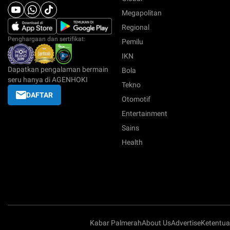
Megapolitan
Regional
Penghargaan dan sertifikat:
Pemilu
IKN
Dapatkan pengalaman bermain
Bola
seru hanya di AGENHOKI
Tekno
DAFTAR
Otomotif
Entertainment
Sains
Health
Kabar Palmerah
About Us
Advertise
Ketentu