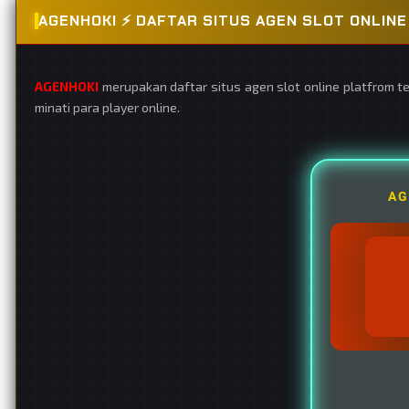
AGENHOKI ⚡️ DAFTAR SITUS AGEN SLOT ONLI
AGENHOKI
merupakan daftar situs agen slot online platfrom t
minati para player online.
AG