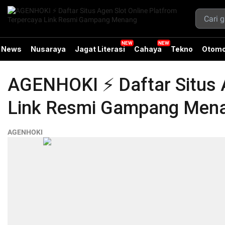
News
Nusaraya
Jagat Literasi
Cahaya
Tekno
Otomo
AGENHOKI ⚡️ Daftar Situs 
Link Resmi Gampang Men
AGENHOKI