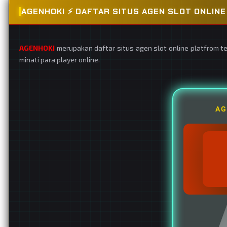
AGENHOKI ⚡️ DAFTAR SITUS AGEN SLOT ONLI
AGENHOKI
merupakan daftar situs agen slot online platfrom t
minati para player online.
AG