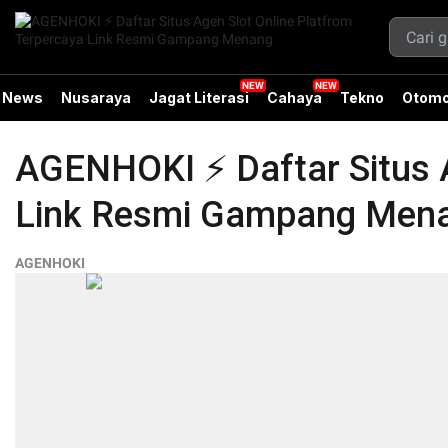
News
Nusaraya
Jagat Literasi
Cahaya
Tekno
Otomo
AGENHOKI ⚡️ Daftar Situs 
Link Resmi Gampang Men
AGENHOKI