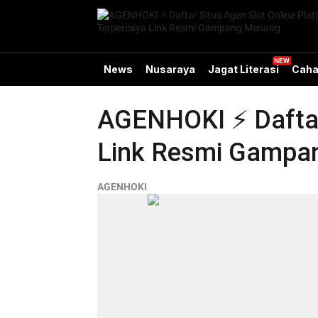
News
Nusaraya
Jagat Literasi
Caha
AGENHOKI ⚡️ Daftar
Link Resmi Gampa
AGENHOKI