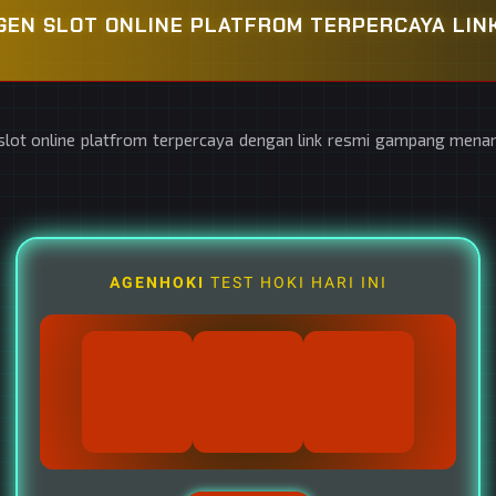
AGEN SLOT ONLINE PLATFROM TERPERCAYA LIN
lot online platfrom terpercaya dengan link resmi gampang menan
AGENHOKI
TEST HOKI HARI INI