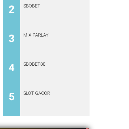
SBOBET
2
MIX PARLAY
3
SBOBET88
4
SLOT GACOR
5