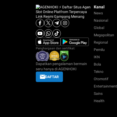
Kanal
News
Nasional
Global
Megapolitan
Regional
Penghargaan dan sertifikat:
Pemilu
IKN
Dapatkan pengalaman bermain
Bola
seru hanya di AGENHOKI
Tekno
DAFTAR
Otomotif
Entertainment
Sains
Health