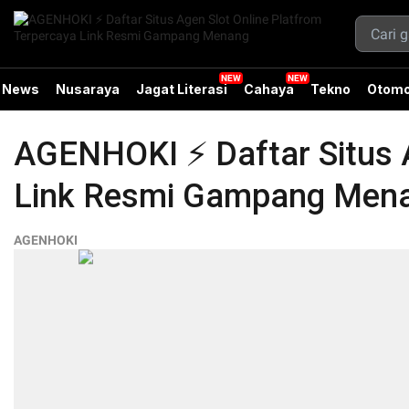
News
Nusaraya
Jagat Literasi
Cahaya
Tekno
Otomo
AGENHOKI ⚡️ Daftar Situs 
Link Resmi Gampang Men
AGENHOKI