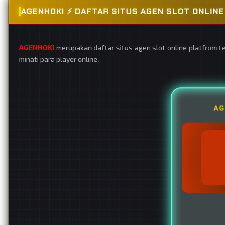
AGENHOKI ⚡️ DAFTAR SITUS AGEN SLOT ONLI
AGENHOKI
merupakan daftar situs agen slot online platfrom t
minati para player online.
AG