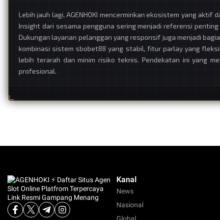
Lebih jauh lagi, AGENHOKI mencerminkan ekosistem yang aktif 
Insight dari sesama pengguna sering menjadi referensi pentin
Dukungan layanan pelanggan yang responsif juga menjadi bagia
kombinasi sistem sbobet88 yang stabil, fitur parlay yang fle
lebih terarah dan minim risiko teknis. Pendekatan ini yang m
profesional.
Kanal
News
Nasional
Global