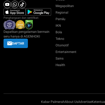
Megapolitan
Regional
Penghargaan dan sertifikat:
Pemilu
IKN
Dapatkan pengalaman bermain
Bola
seru hanya di AGENHOKI
Tekno
DAFTAR
Otomotif
Entertainment
Sains
Health
Kabar Palmerah
About Us
Advertise
Ketentu