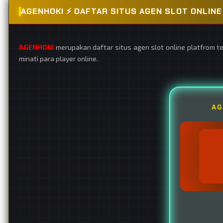
AGENHOKI ⚡️ DAFTAR SITUS AGEN SLOT ONLI
AGENHOKI
merupakan daftar situs agen slot online platfrom t
minati para player online.
AG