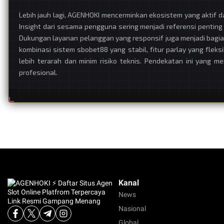
Lebih jauh lagi, AGENHOKI mencerminkan ekosistem yang aktif 
Insight dari sesama pengguna sering menjadi referensi pentin
Dukungan layanan pelanggan yang responsif juga menjadi bagia
kombinasi sistem sbobet88 yang stabil, fitur parlay yang fle
lebih terarah dan minim risiko teknis. Pendekatan ini yang m
profesional.
Kanal
News
Nasional
Global