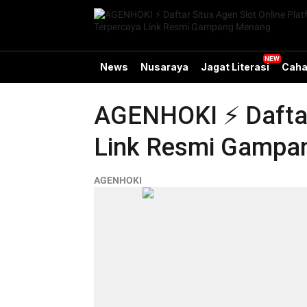
News
Nusaraya
Jagat Literasi
Caha
AGENHOKI ⚡️ Daftar
Link Resmi Gampa
AGENHOKI