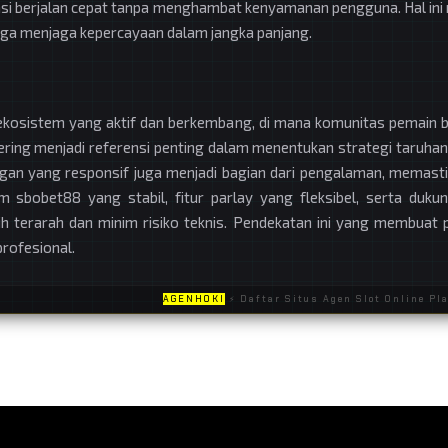
ikasi berjalan cepat tanpa menghambat kenyamanan pengguna. Hal in
juga menjaga kepercayaan dalam jangka panjang.
ekosistem yang aktif dan berkembang, di mana komunitas pemain
ering menjadi referensi penting dalam menentukan strategi taruhan
an yang responsif juga menjadi bagian dari pengalaman, memastik
m sbobet88 yang stabil, fitur parlay yang fleksibel, serta duk
 terarah dan minim risiko teknis. Pendekatan ini yang membuat p
profesional.
AGENHOKI
⚡️ Daftar Situs Agen Slot Online P