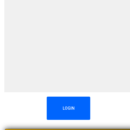
LOGIN