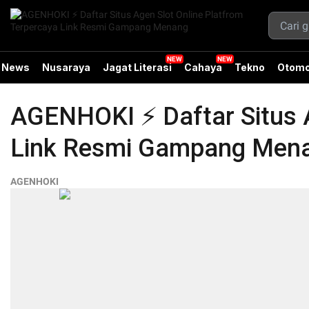
News
Nusaraya
Jagat Literasi
Cahaya
Tekno
Otomo
AGENHOKI ⚡️ Daftar Situs 
Link Resmi Gampang Men
AGENHOKI