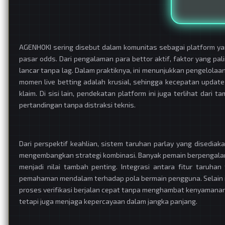
AGENHOKI sering disebut dalam komunitas sebagai platform y
pasar odds. Dari pengalaman para bettor aktif, faktor yang pa
lancar tanpa lag. Dalam praktiknya, ini menunjukkan pengelolaan
momen live betting adalah krusial, sehingga kecepatan updat
klaim. Di sisi lain, pendekatan platform ini juga terlihat da
pertandingan tanpa distraksi teknis.
Dari perspektif keahlian, sistem taruhan parlay yang disedia
mengembangkan strategi kombinasi. Banyak pemain berpengalama
menjadi nilai tambah penting. Integrasi antara fitur taruh
pemahaman mendalam terhadap pola bermain pengguna. Selain it
proses verifikasi berjalan cepat tanpa menghambat kenyamanan
tetapi juga menjaga kepercayaan dalam jangka panjang.