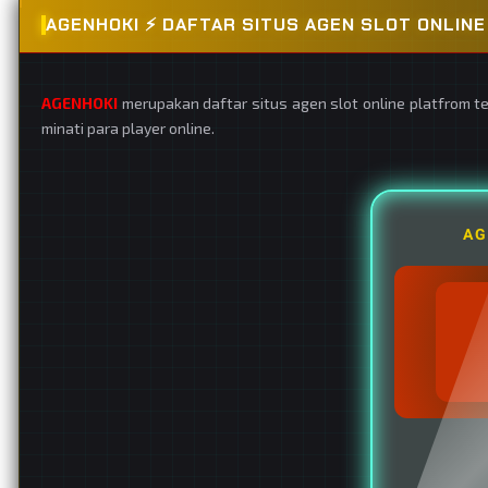
AGENHOKI ⚡️ DAFTAR SITUS AGEN SLOT ONLI
AGENHOKI
merupakan daftar situs agen slot online platfrom t
minati para player online.
AG