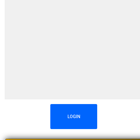
LOGIN