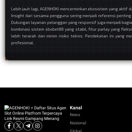
Lebih jauh lagi, AGENHOKI mencerminkan ekosistem yang aktif 
Insight dari sesama pengguna sering menjadi referensi pentin
Dukungan layanan pelanggan yang responsif juga menjadi bagia
kombinasi sistem sbobet88 yang stabil, fitur parlay yang fle
lebih terarah dan minim risiko teknis. Pendekatan ini yang m
profesional.
Kanal
News
Nasional
Global