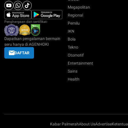
Megapolitan
Regional
Penghargaan dan sertifikat:
Pemilu
IKN
Dapatkan pengalaman bermain
Bola
seru hanya di AGENHOKI
Tekno
DAFTAR
Otomotif
Entertainment
Sains
Health
Kabar Palmerah
About Us
Advertise
Ketentu