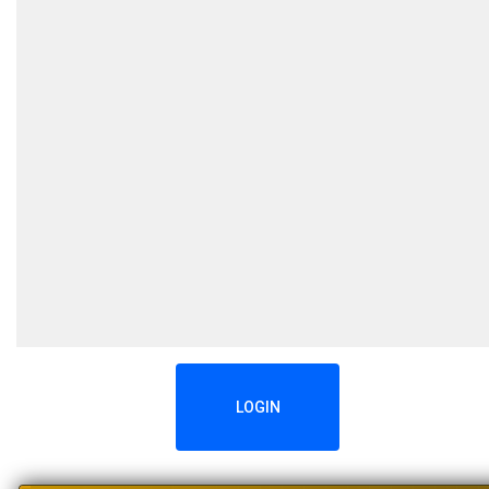
LOGIN