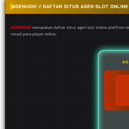
AGENHOKI ⚡️ DAFTAR SITUS AGEN SLOT ONLI
AGENHOKI
merupakan daftar situs agen slot online platfrom t
minati para player online.
AG