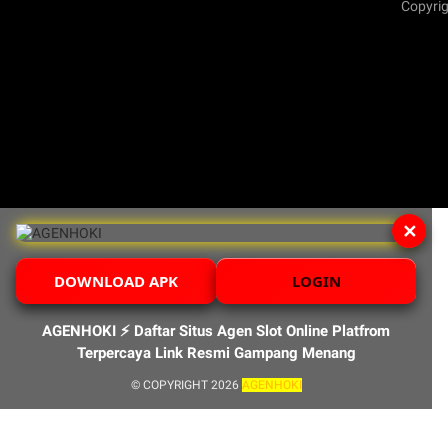
Copyrig
✕
DOWNLOAD APK
LOGIN
AGENHOKI ⚡️ Daftar Situs Agen Slot Online Platfrom
Terpercaya Link Resmi Gampang Menang
© COPYRIGHT 2026
AGENHOKI