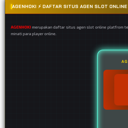
AGENHOKI ⚡️ DAFTAR SITUS AGEN SLOT ONLI
AGENHOKI
merupakan daftar situs agen slot online platfrom t
minati para player online.
AG