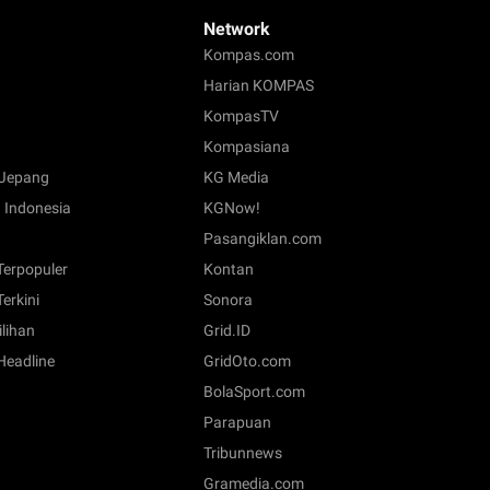
Network
Kompas.com
Harian KOMPAS
KompasTV
Kompasiana
Jepang
KG Media
 Indonesia
KGNow!
Pasangiklan.com
 Terpopuler
Kontan
Terkini
Sonora
ilihan
Grid.ID
 Headline
GridOto.com
BolaSport.com
Parapuan
Tribunnews
Gramedia.com