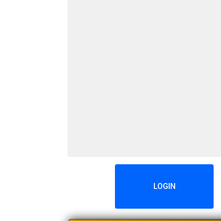
LOGIN