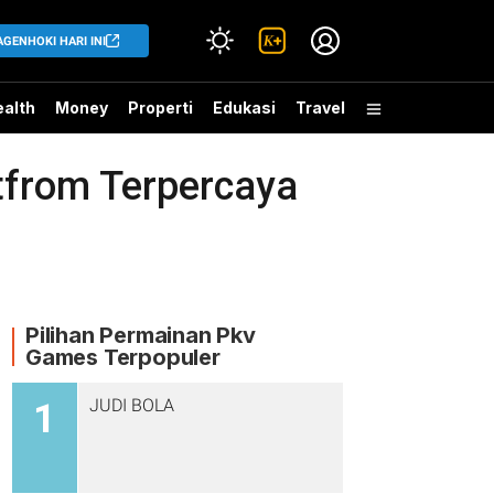
AGENHOKI HARI INI
alth
Money
Properti
Edukasi
Travel
atfrom Terpercaya
Pilihan Permainan Pkv
Games Terpopuler
JUDI BOLA
1