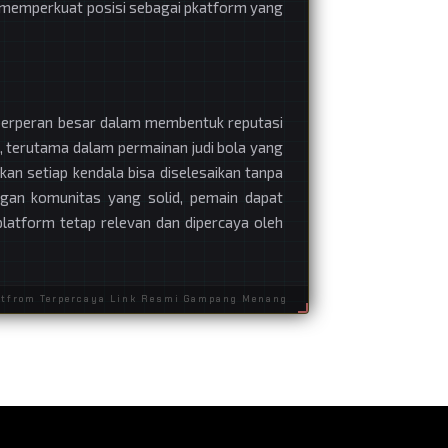
i memperkuat posisi sebagai pkatform yang
 berperan besar dalam membentuk reputasi
, terutama dalam permainan judi bola yang
an setiap kendala bisa diselesaikan tanpa
ungan komunitas yang solid, pemain dapat
latform tetap relevan dan dipercaya oleh
latfrom Terpercaya Link Resmi Gampang Menang