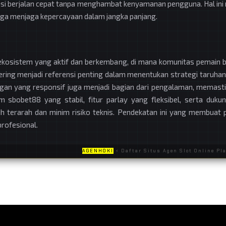
ikasi berjalan cepat tanpa menghambat kenyamanan pengguna. Hal in
juga menjaga kepercayaan dalam jangka panjang.
ekosistem yang aktif dan berkembang, di mana komunitas pemain
ering menjadi referensi penting dalam menentukan strategi taruhan
an yang responsif juga menjadi bagian dari pengalaman, memastik
m sbobet88 yang stabil, fitur parlay yang fleksibel, serta duk
 terarah dan minim risiko teknis. Pendekatan ini yang membuat p
profesional.
AGENHOKI
⚡️ Daftar Situs Agen Slot Online P