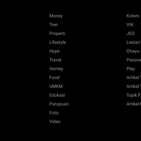
Money
Kolom
Tren
VIK
Properti
JEO
Lifestyle
Lestari
Hype
Ohayo 
Travel
Pesona
Homey
Play
Food
Artikel
UMKM
Artikel 
Edukasi
Topik P
Parapuan
Artikel
Foto
Video