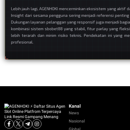
Lebih jauh lagi, AGENHOKI mencerminkan ekosistem yang aktif 
Insight dari sesama pengguna sering menjadi referensi pentin
Dukungan layanan pelanggan yang responsif juga menjadi bagia
kombinasi sistem sbobet88 yang stabil, fitur parlay yang fle
lebih terarah dan minim risiko teknis. Pendekatan ini yang m
profesional.
Kanal
News
Nasional
Global