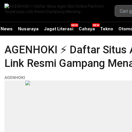
News
Nusaraya
Jagat Literasi
Cahaya
Tekno
Otomo
AGENHOKI ⚡️ Daftar Situs 
Link Resmi Gampang Men
AGENHOKI