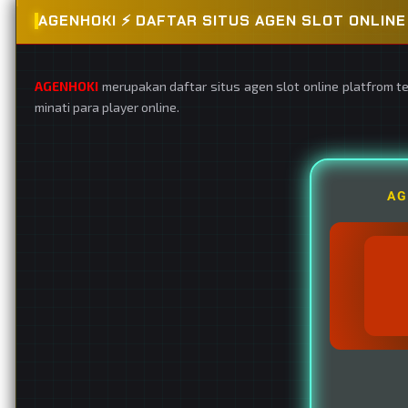
AGENHOKI ⚡️ DAFTAR SITUS AGEN SLOT ONLI
AGENHOKI
merupakan daftar situs agen slot online platfrom t
minati para player online.
AG