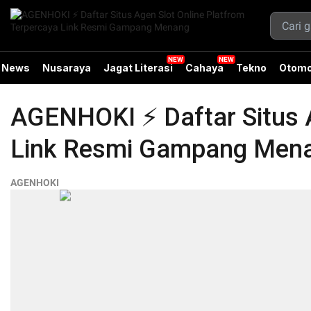
News
Nusaraya
Jagat Literasi
Cahaya
Tekno
Otomo
AGENHOKI ⚡️ Daftar Situs 
Link Resmi Gampang Men
AGENHOKI