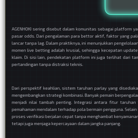
AGENHOKI sering disebut dalam komunitas sebagai platform y
pasar odds. Dari pengalaman para bettor aktif, faktor yang pa
lancar tanpa lag. Dalam praktiknya, ini menunjukkan pengelolaan
momen live betting adalah krusial, sehingga kecepatan updat
klaim. Di sisi lain, pendekatan platform ini juga terlihat da
pertandingan tanpa distraksi teknis.
Dari perspektif keahlian, sistem taruhan parlay yang disedia
mengembangkan strategi kombinasi. Banyak pemain berpengalama
menjadi nilai tambah penting. Integrasi antara fitur taruh
pemahaman mendalam terhadap pola bermain pengguna. Selain it
proses verifikasi berjalan cepat tanpa menghambat kenyamanan
tetapi juga menjaga kepercayaan dalam jangka panjang.