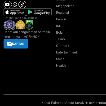
Megapolitan
Regional
Penghargaan dan sertifikat:
Pemilu
IKN
Dapatkan pengalaman bermain
Bola
seru hanya di AGENHOKI
Tekno
DAFTAR
Otomotif
Entertainment
Sains
Health
Kabar Palmerah
About Us
Advertise
Ketentu